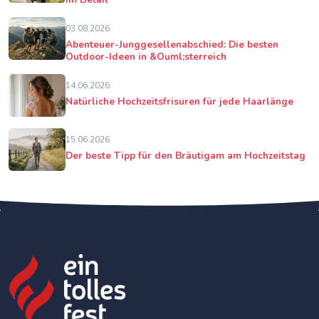
03.08.2026
Abenteuer-Junggesellenabschied: Die besten
Outdoor-Ideen in &Ouml;sterreich
14.06.2026
Natürliche Hochzeitsfrisuren für jede Haarlänge
15.06.2026
Der beste Tipp für den Bräutigam am Hochzeitstag