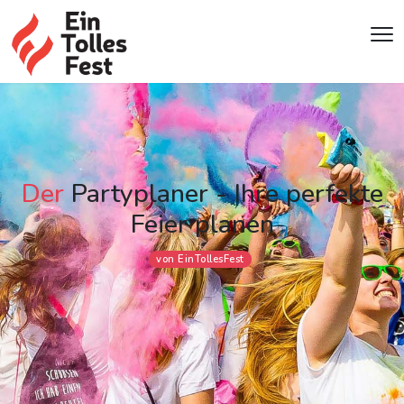
Der
Partyplaner - Ihre perfekte
Feier planen
von EinTollesFest