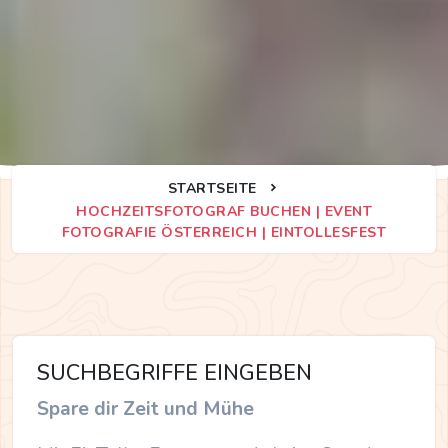
STARTSEITE
HOCHZEITSFOTOGRAF BUCHEN | EVENT
WIE ES FUNKTIONIERT
FOTOGRAFIE ÖSTERREICH | EINTOLLESFEST
SUCHBEGRIFFE EINGEBEN
Spare dir Zeit und Mühe