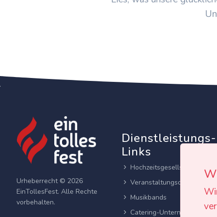
Un
Dienstleistungs-
Links
Hochzeitsgesellschaften
Wi
Urheberrecht © 2026
Veranstaltungsortes
Wi
EinTollesFest. Alle Rechte
Musikbands
vorbehalten.
ver
Catering-Unternehmen