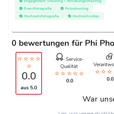
Engagement Shooting / Verlobungsshooting
Eventfotografie
Fotoshooting
Hochzeitsfotografie
Hochzeitsvideo
0 bewertungen für Phi Ph
Service-
Verantwo
Qualität
0.0
0.0
0.0
aus 5.0
War uns
Lies, was unsere glücklich