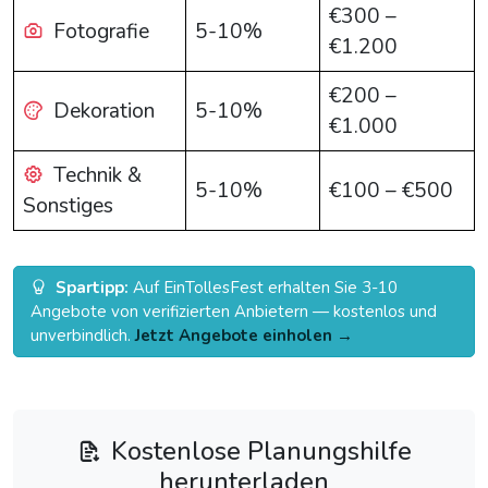
€300 –
Fotografie
5-10%
€1.200
€200 –
Dekoration
5-10%
€1.000
Technik &
5-10%
€100 – €500
Sonstiges
Spartipp:
Auf EinTollesFest erhalten Sie 3-10
Angebote von verifizierten Anbietern — kostenlos und
unverbindlich.
Jetzt Angebote einholen →
Kostenlose Planungshilfe
herunterladen