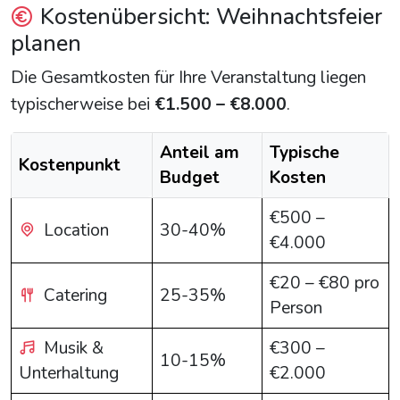
Kostenübersicht: Weihnachtsfeier
planen
Die Gesamtkosten für Ihre Veranstaltung liegen
typischerweise bei
€1.500 – €8.000
.
Anteil am
Typische
Kostenpunkt
Budget
Kosten
€500 –
Location
30-40%
€4.000
€20 – €80 pro
Catering
25-35%
Person
Musik &
€300 –
10-15%
Unterhaltung
€2.000