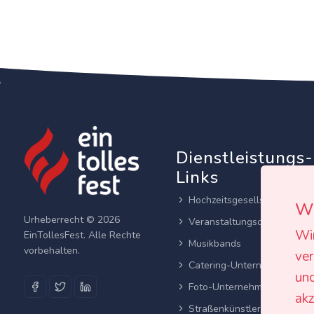
Dienstleistungs-
Links
Hochzeitsgesellschaften
Wi
Urheberrecht © 2026
Veranstaltungsortes
Wi
EinTollesFest. Alle Rechte
Musikbands
vorbehalten.
ver
Catering-Unternehmen
und
Foto-Unternehmen
akz
Straßenkünstler