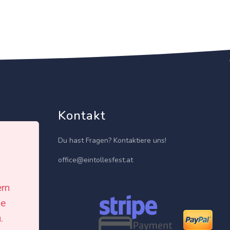
Kontakt
Du hast Fragen? Kontaktiere uns!
office@eintollesfest.at
ern
le
isten
.