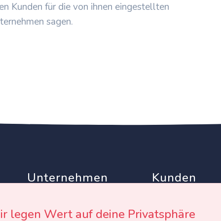
en Kunden für die von ihnen eingestellten
ternehmen sagen.
Unternehmen
Kunden
Partner
AGB
Werben auf EinTollesFest
Datenschutz
r legen Wert auf deine Privatsphäre