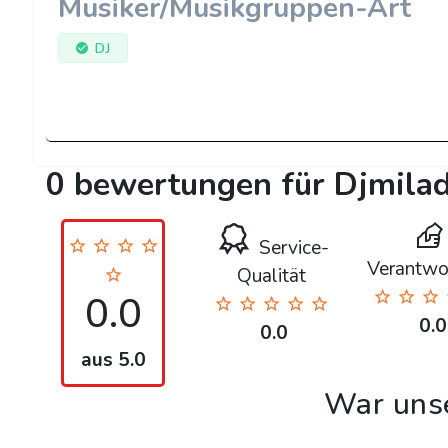
Musiker/Musikgruppen-Art
DJ
0 bewertungen für Djmila
Service-
Verantwo
Qualität
0.0
0.0
0.0
aus 5.0
War uns