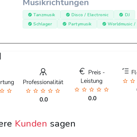
Musikrichtungen
Tanzmusik
Disco / Electronic
DJ
Schlager
Partymusik
Worldmusic /
d
Preis -
Fle
Leistung
rtung
Professionalität
0.0
0.0
ere
Kunden
sagen