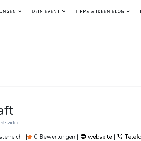
TUNGEN
DEIN EVENT
TIPPS & IDEEN BLOG
aft
eitsvideo
terreich
|
0 Bewertungen
|
webseite
|
Telef