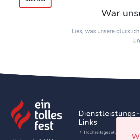
War uns
Lies, was unsere glücklich
Un
Dienstleistungs-
Links
Hochzeitsgesellschaften
Wi