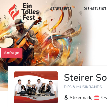
STARTSEITE
DIENSTLEIS
Anfrage
Steirer S
DJ´S & MUSIKBANDS
Steiermark,
Öst