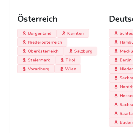
Österreich
Deuts
Burgenland
Kärnten
Schles
Niederösterreich
Hambu
Oberösterreich
Salzburg
Meckl
Steiermark
Tirol
Berlin
Vorarlberg
Wien
Niede
Sachs
Nordr
Hesse
Sachs
Saarl
Baden