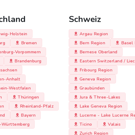
chland
Schweiz
wig-Holstein
Argau Region
rg
Bremen
Bern Region
Basel 
enburg-Vorpommern
Bernese Oberland
Brandenburg
Eastern Switzerland / Lie
rsachsen
Fribourg Region
en-Anhalt
Geneva Region
hein-Westfalen
Graubünden
n
Thüringen
Jura & Three-Lakes
en
Rheinland-Pfalz
Lake Geneva Region
and
Bayern
Lucerne - Lake Lucerne R
-Württemberg
Ticino
Valais
Zurich Region