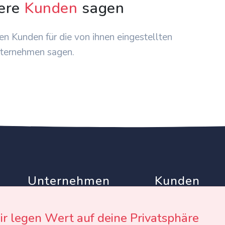
ere
Kunden
sagen
en Kunden für die von ihnen eingestellten
ternehmen sagen.
Unternehmen
Kunden
Partner
AGB
Werben auf EinTollesFest
Datenschutz
r legen Wert auf deine Privatsphäre