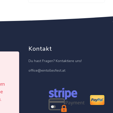
Kontakt
Du hast Fragen? Kontaktiere uns!
office@eintollesfest.at
ern
le
isten
.
h