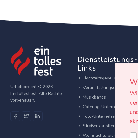
Dienstleistungs-
Links
Hochzeitsgesellschaften
Wi
Urheberrecht © 2026
Veranstaltungsortes
Wi
EinTollesFest. Alle Rechte
Musikbands
vorbehalten.
ver
Catering-Unternehmen
und
Foto-Unternehmen
akz
Straßenkünstler
Weihnachtsfeier planen