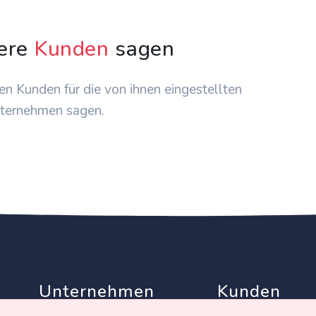
ere
Kunden
sagen
en Kunden für die von ihnen eingestellten
ternehmen sagen.
Unternehmen
Kunden
Partner
AGB