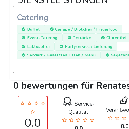
DIENSTLEISTUNGEN
Catering
Buffet
Canapé / Brötchen / Fingerfood
Event-Catering
Getränke
Glutenfrei
Laktosefrei
Partyservice / Lieferung
Serviert / Gesetztes Essen / Menü
Vegetari
0 bewertungen für Renates
Service-
Verantwo
Qualität
0.0
0.0
0.0