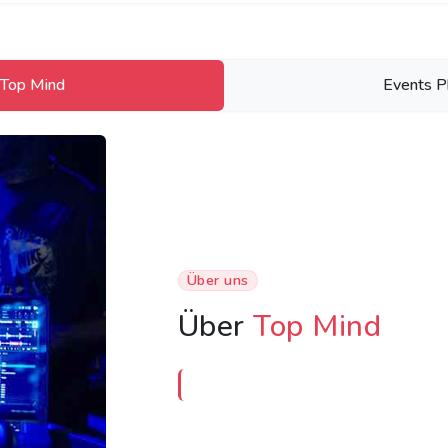
 Top Mind
Events P
Über uns
Über
Top Mind