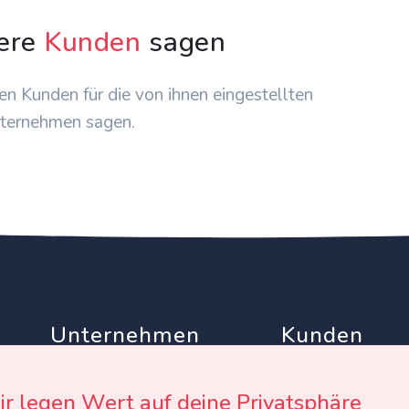
ere
Kunden
sagen
en Kunden für die von ihnen eingestellten
ternehmen sagen.
Unternehmen
Kunden
Partner
AGB
Werben auf EinTollesFest
Datenschutz
r legen Wert auf deine Privatsphäre