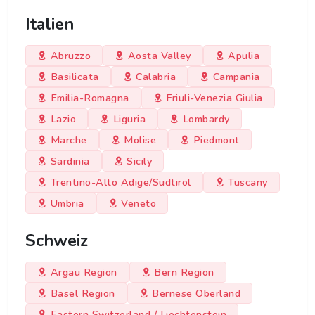
Italien
Abruzzo
Aosta Valley
Apulia
Basilicata
Calabria
Campania
Emilia-Romagna
Friuli-Venezia Giulia
Lazio
Liguria
Lombardy
Marche
Molise
Piedmont
Sardinia
Sicily
Trentino-Alto Adige/Sudtirol
Tuscany
Umbria
Veneto
Schweiz
Argau Region
Bern Region
Basel Region
Bernese Oberland
Eastern Switzerland / Liechtenstein