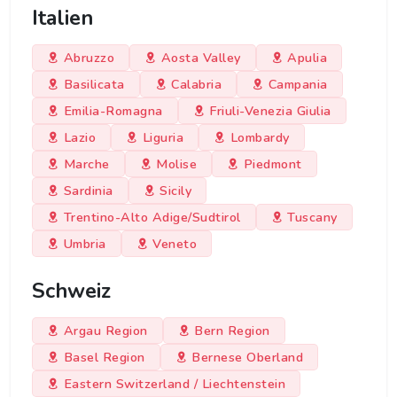
Italien
Abruzzo
Aosta Valley
Apulia
Basilicata
Calabria
Campania
Emilia-Romagna
Friuli-Venezia Giulia
Lazio
Liguria
Lombardy
Marche
Molise
Piedmont
Sardinia
Sicily
Trentino-Alto Adige/Sudtirol
Tuscany
Umbria
Veneto
Schweiz
Argau Region
Bern Region
Basel Region
Bernese Oberland
Eastern Switzerland / Liechtenstein