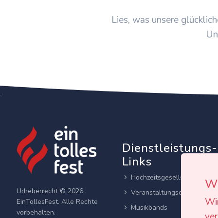
Lies, was unsere glücklich
Un
Dienstleistungs-
Links
Hochzeitsgesellschaften
Wi
Urheberrecht © 2026
Veranstaltungsortes
Wi
EinTollesFest. Alle Rechte
Musikbands
vorbehalten.
ver