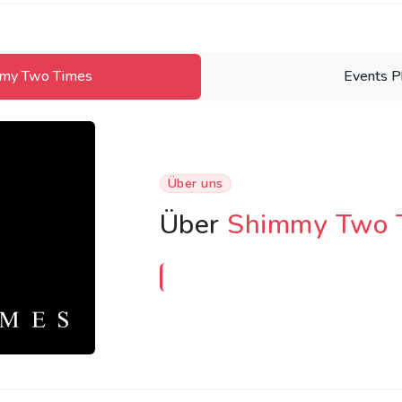
mmy Two Times
Events P
Über uns
Über
Shimmy Two 