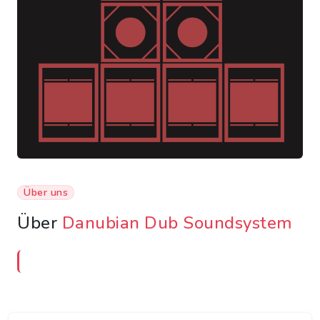
Über uns
Über
Danubian Dub Soundsystem