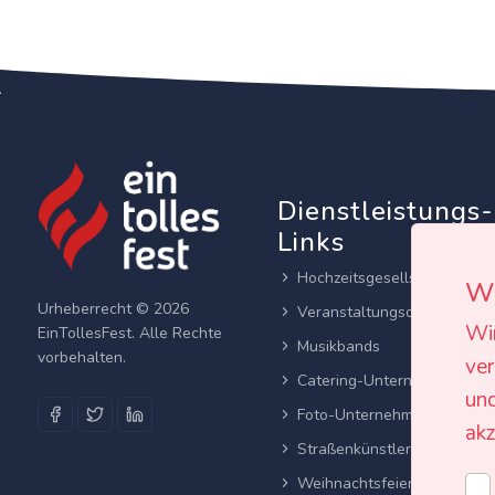
Dienstleistungs-
Links
Hochzeitsgesellschaften
Wi
Urheberrecht © 2026
Veranstaltungsortes
Wi
EinTollesFest. Alle Rechte
Musikbands
vorbehalten.
ver
Catering-Unternehmen
und
Foto-Unternehmen
akz
Straßenkünstler
Weihnachtsfeier planen