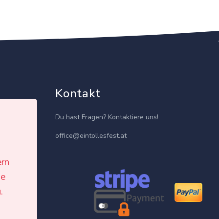
Kontakt
Du hast Fragen? Kontaktiere uns!
office@eintollesfest.at
ern
le
isten
.
h