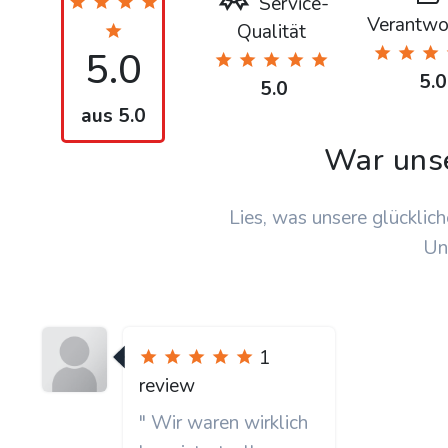
Service-
Verantwo
Qualität
5.0
5.0
5.0
aus 5.0
War uns
Lies, was unsere glücklich
Un
1
review
" Wir waren wirklich