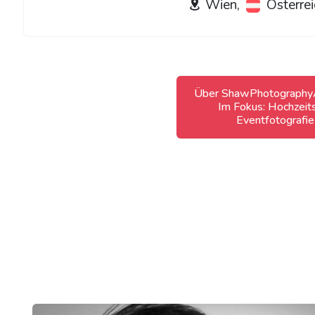
Wien,
Österrei
Über ShawPhotographyA
Im Fokus: Hochzeit
Eventfotografie