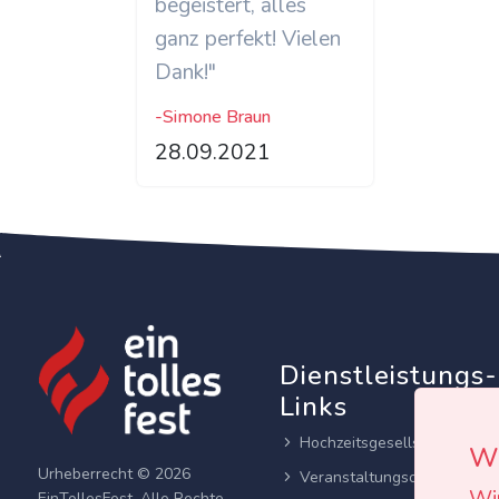
begeistert, alles
ganz perfekt! Vielen
Dank!"
-Simone Braun
28.09.2021
Dienstleistungs-
Links
Hochzeitsgesellschaften
Wi
Urheberrecht © 2026
Veranstaltungsortes
EinTollesFest. Alle Rechte