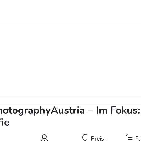
otographyAustria – Im Fokus:
ie
Preis -
Fle