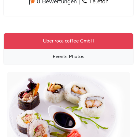
|
0 Bewertungen
|
Telefon
Über roca coffee GmbH
Events Photos