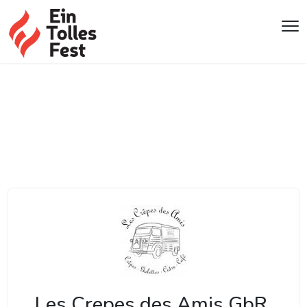
Les Crepes des Amis GbR.