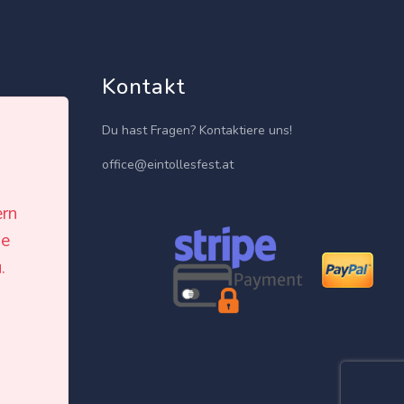
Kontakt
Du hast Fragen? Kontaktiere uns!
office@eintollesfest.at
ern
le
isten
.
h