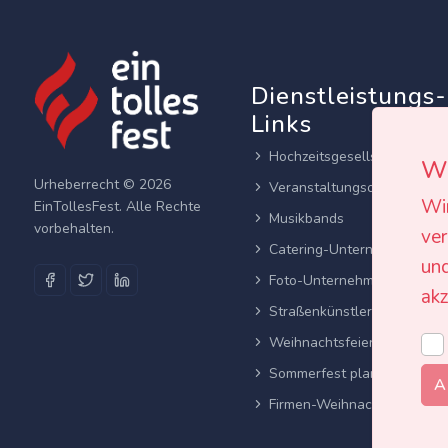
Dienstleistungs-
Links
Hochzeitsgesellschaften
Wi
Urheberrecht © 2026
Veranstaltungsortes
Wi
EinTollesFest. Alle Rechte
Musikbands
vorbehalten.
ver
Catering-Unternehmen
und
Foto-Unternehmen
akz
Straßenkünstler
Weihnachtsfeier planen
Sommerfest planen
A
Firmen-Weihnachtsfeier