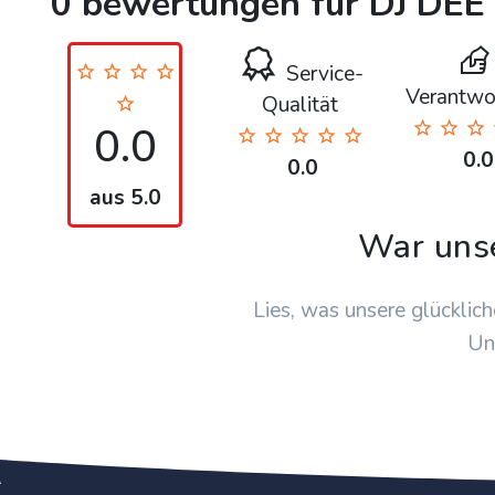
0 bewertungen für DJ DEE
Service-
Verantwo
Qualität
0.0
0.0
0.0
aus 5.0
War uns
Lies, was unsere glücklich
Un