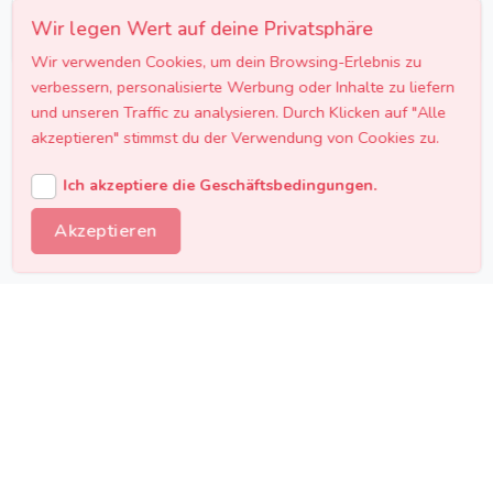
Kosten.
Wir legen Wert auf deine Privatsphäre
Wir verwenden Cookies, um dein Browsing-Erlebnis zu
verbessern, personalisierte Werbung oder Inhalte zu liefern
und unseren Traffic zu analysieren. Durch Klicken auf "Alle
akzeptieren" stimmst du der Verwendung von Cookies zu.
Preisübersicht Firmenfeier-Catering
Ich akzeptiere die Geschäftsbedingungen.
Transparente Preise für professionelles Catering
Akzeptieren
bei deiner Firmenfeier.
Business Lunch
25€ - 45€
pro Person