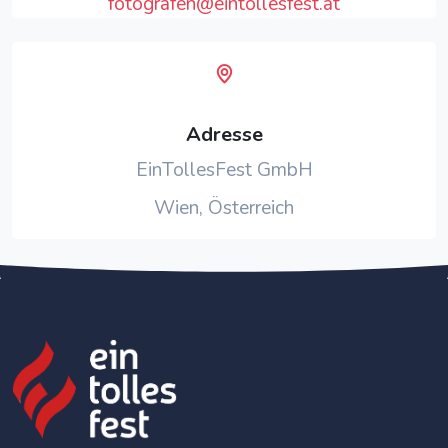
fotografen@eintollesfest.at
Adresse
EinTollesFest GmbH
Wien, Österreich