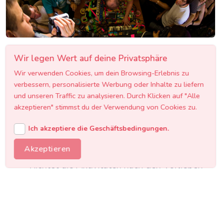
Wir legen Wert auf deine Privatsphäre
Frühzeitig planen
1
Wir verwenden Cookies, um dein Browsing-Erlebnis zu
Beginnt mindestens 6-8 Wochen vor dem
verbessern, personalisierte Werbung oder Inhalte zu liefern
Termin mit der Organisation. Erstellt eine
und unseren Traffic zu analysieren. Durch Klicken auf "Alle
Gästeliste, legt ein Budget fest und klärt
akzeptieren" stimmst du der Verwendung von Cookies zu.
den Wunschtermin mit allen Teilnehmern ab.
Ich akzeptiere die Geschäftsbedingungen.
Braut oder Bräutigam im Blick
2
Akzeptieren
Richtet die Aktivitäten nach den Vorlieben
der Ehrenperson aus. Ob actionreich oder
entspannt, ob Bar-Tour oder Wellness - der
JGA soll zu ihr oder ihm passen.