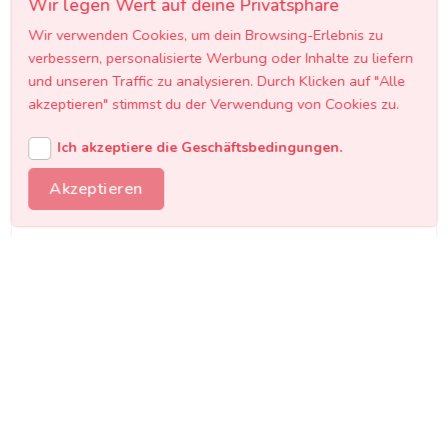
Wir legen Wert auf deine Privatsphäre
Wir verwenden Cookies, um dein Browsing-Erlebnis zu
verbessern, personalisierte Werbung oder Inhalte zu liefern
und unseren Traffic zu analysieren. Durch Klicken auf "Alle
Alles aus einer Hand
akzeptieren" stimmst du der Verwendung von Cookies zu.
Musik, Catering, Location, Technik und
Ich akzeptiere die Geschäftsbedingungen.
Dekoration - wir koordinieren alle Services
für deine Firmenfeier und sparen dir Zeit und
Akzeptieren
Aufwand.
Österreichweit