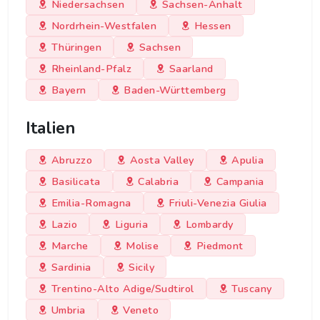
Niedersachsen
Sachsen-Anhalt
Nordrhein-Westfalen
Hessen
Thüringen
Sachsen
Rheinland-Pfalz
Saarland
Bayern
Baden-Württemberg
Italien
Abruzzo
Aosta Valley
Apulia
Basilicata
Calabria
Campania
Emilia-Romagna
Friuli-Venezia Giulia
Lazio
Liguria
Lombardy
Marche
Molise
Piedmont
Sardinia
Sicily
Trentino-Alto Adige/Sudtirol
Tuscany
Umbria
Veneto