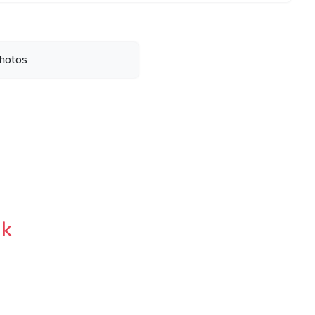
hotos
ek