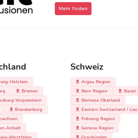
Mehr finden
chland
Schweiz
wig-Holstein
Argau Region
rg
Bremen
Bern Region
Basel 
enburg-Vorpommern
Bernese Oberland
Brandenburg
Eastern Switzerland / Lie
rsachsen
Fribourg Region
en-Anhalt
Geneva Region
hein-Westfalen
Graubünden