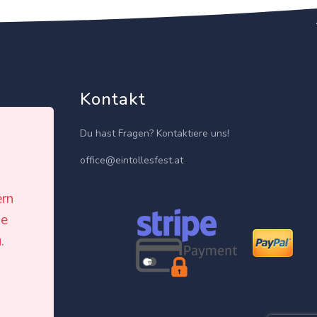
Kontakt
Du hast Fragen? Kontaktiere uns!
office@eintollesfest.at
ern
le
isten
.
h