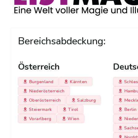
Bereichsabdeckung:
Österreich
Deuts
Burgenland
Kärnten
Schles
Niederösterreich
Hambu
Oberösterreich
Salzburg
Meckl
Steiermark
Tirol
Berlin
Vorarlberg
Wien
Niede
Sachs
Nordr