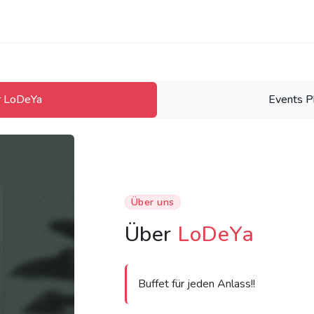
r LoDeYa
Events P
Über uns
Über
LoDeYa
Buffet für jeden Anlass!!