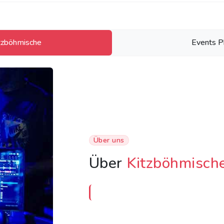
tzböhmische
Events P
Über uns
Über
Kitzböhmisch