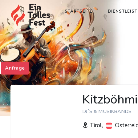
STARTSEITE
DIENSTLEIS
Anfrage
Kitzböhm
DJ´S & MUSIKBANDS
Tirol,
Österrei