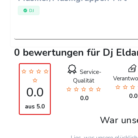
DJ
0 bewertungen für Dj Elda
Service-
Verantwo
Qualität
0.0
0.0
0.0
aus 5.0
War uns
Lies, was unsere glücklich