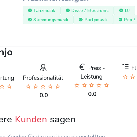
Tanzmusik
Disco / Electronic
DJ
Stimmungsmusik
Partymusik
Pop /
njo
Preis -
Fle
Leistung
rtung
Professionalität
0.0
0.0
ere
Kunden
sagen
en Kunden für die von ihnen eingestellten