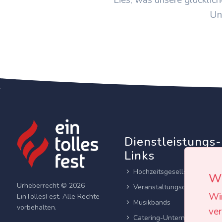
Un
Dienstleistungs-
Links
Hochzeitsgesellschaften
Wi
Urheberrecht © 2026
Veranstaltungsortes
Wi
EinTollesFest. Alle Rechte
Musikbands
vorbehalten.
ver
Catering-Unternehmen