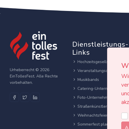
Dienstleistungs-
Links
Hochzeitsgesellschaften
Wi
Urheberrecht © 2026
Veranstaltungsortes
Wi
EinTollesFest. Alle Rechte
Musikbands
vorbehalten.
ver
Catering-Unternehmen
und
Foto-Unternehmen
akz
Straßenkünstler
Weihnachtsfeier planen
Sommerfest planen
A