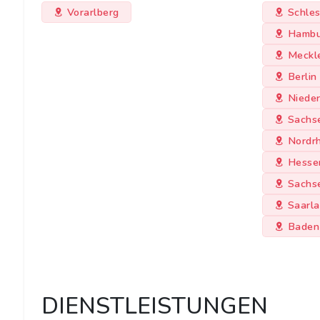
Vorarlberg
Schles
Hambu
Meckl
Berlin
Niede
Sachs
Nordr
Hesse
Sachs
Saarl
Baden
DIENSTLEISTUNGEN