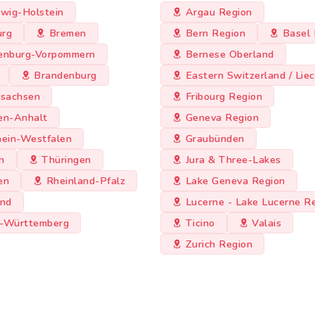
wig-Holstein
Argau Region
rg
Bremen
Bern Region
Basel 
enburg-Vorpommern
Bernese Oberland
Brandenburg
Eastern Switzerland / Lie
rsachsen
Fribourg Region
en-Anhalt
Geneva Region
hein-Westfalen
Graubünden
n
Thüringen
Jura & Three-Lakes
en
Rheinland-Pfalz
Lake Geneva Region
and
Lucerne - Lake Lucerne R
-Württemberg
Ticino
Valais
Zurich Region