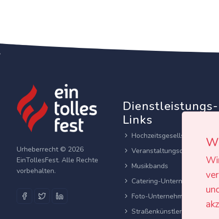
Dienstleistungs-
Links
Hochzeitsgesellschaften
Wi
Urheberrecht © 2026
Veranstaltungsortes
Wi
EinTollesFest. Alle Rechte
Musikbands
vorbehalten.
ver
Catering-Unternehmen
und
Foto-Unternehmen
akz
Straßenkünstler