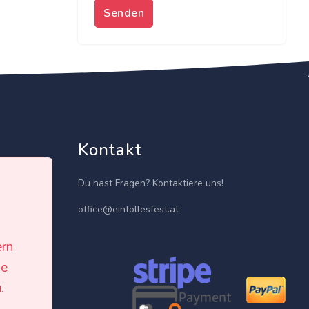
Senden
Kontakt
Du hast Fragen? Kontaktiere uns!
office@eintollesfest.at
ern
le
isten
.