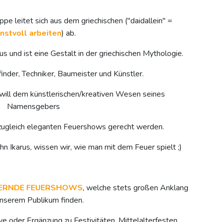
e leitet sich aus dem griechischen ("daidallein" =
nstvoll arbeiten
) ab.
rus und ist eine Gestalt in der griechischen Mythologie.
rfinder, Techniker, Baumeister und Künstler.
will dem künstlerischen/kreativen Wesen seines
Namensgebers
 zugleich eleganten Feuershows gerecht werden.
 Ikarus, wissen wir, wie man mit dem Feuer spielt ;)
ERNDE FEUERSHOWS
, welche stets großen Anklang
unserem Publikum finden.
ve oder Ergänzung zu Festivitäten, Mittelalterfesten,