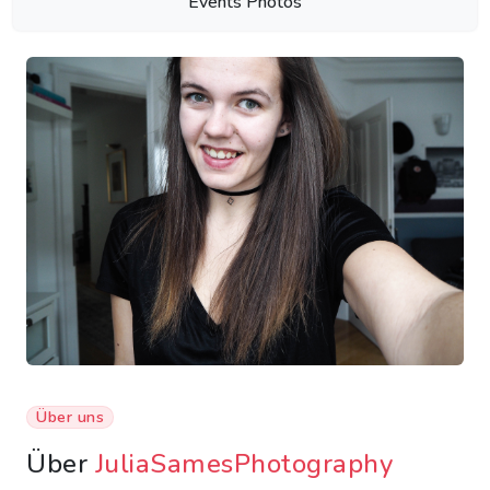
Events Photos
Über uns
Über
JuliaSamesPhotography