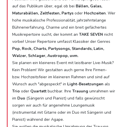
auf das Publikum über, egal ob bei
Bällen, Galas,
Maturabällen, Zeltfesten, Partys
oder
Hochzeiten
. Wer
hohe musikalische Professionalität, jahrzehntelange
Bühnenerfahrung, Charme und ein breit gefächertes
Musikrepertoire sucht, der kommt an
TAKE SEVEN
nicht
vorbei! Unser Repertoire umfasst Klassiker der Genres
Pop, Rock, Charts, Partysongs, Standards, Latin,
Walzer, Schlager, Austropop, uvm.
Sie planen ein kleineres Event mit leistbarer Live-Musik?
Kein Problem! Wir gestalten auch gerne Ihre Firmen-
bzw. Hochzeitsfeier im kleineren Rahmen und sind auf
Wunsch auch "abgespeckt" in
Light-Besetzungen
als
Trio
oder
Quartett
buchbar. Ihre
Trauung
umrahmen wir
im
Duo
(Sängerin und Pianist) und falls gewünscht
sorgen wir auch für angenehme Loungemusik
(instrumental mit Gitarre oder im Duo mit Sängerin und
Pianist) während der Agape.
Sie wollen die musikalische Umrahmung der Trauung,