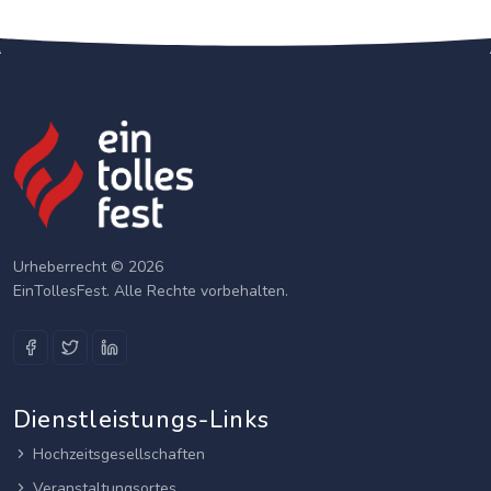
Urheberrecht © 2026
EinTollesFest. Alle Rechte vorbehalten.
Dienstleistungs-Links
Hochzeitsgesellschaften
Veranstaltungsortes