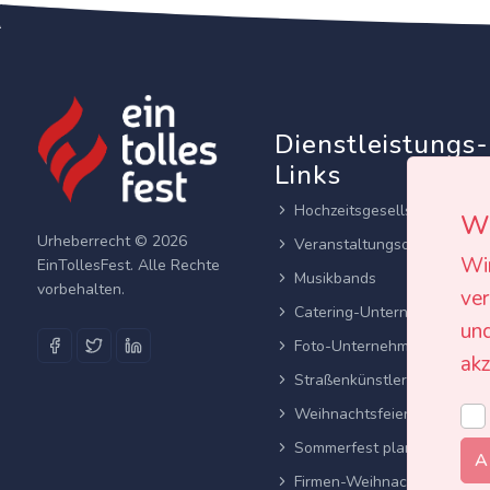
Dienstleistungs-
Links
Hochzeitsgesellschaften
Wi
Urheberrecht © 2026
Veranstaltungsortes
Wi
EinTollesFest. Alle Rechte
Musikbands
vorbehalten.
ver
Catering-Unternehmen
und
Foto-Unternehmen
akz
Straßenkünstler
Weihnachtsfeier planen
Sommerfest planen
A
Firmen-Weihnachtsfeier