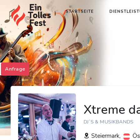
STARTSEITE
DIENSTLEIS
Anfrage
Xtreme da
DJ´S & MUSIKBANDS
Steiermark,
Öst