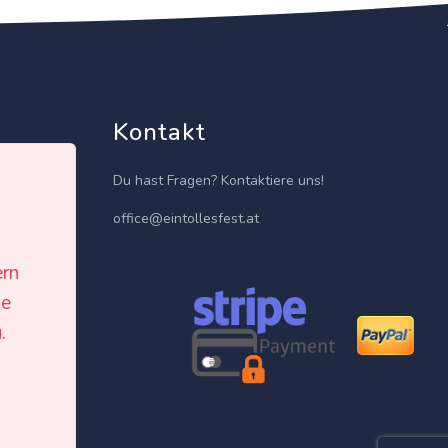
Kontakt
Du hast Fragen? Kontaktiere uns!
office@eintollesfest.at
ern
le
isten
.
h