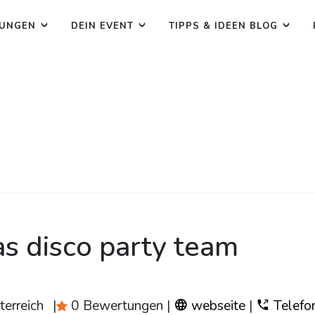
TUNGEN
DEIN EVENT
TIPPS & IDEEN BLOG
s disco party team
erreich
|
0 Bewertungen
|
webseite
|
Telefo