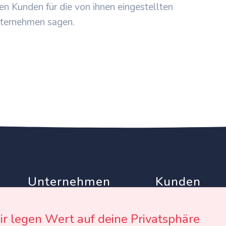
en Kunden für die von ihnen eingestellten
ternehmen sagen.
Unternehmen
Kunden
Partner
AGB
Werben auf EinTollesFest
Datenschutz
r legen Wert auf deine Privatsphäre