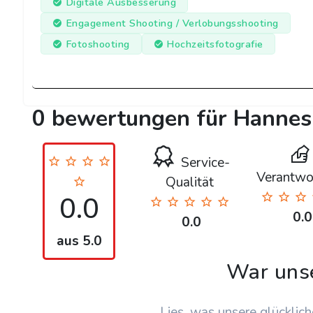
Digitale Ausbesserung
Engagement Shooting / Verlobungsshooting
Fotoshooting
Hochzeitsfotografie
0 bewertungen für Hanne
Service-
Verantwo
Qualität
0.0
0.0
0.0
aus 5.0
War uns
Lies, was unsere glücklich