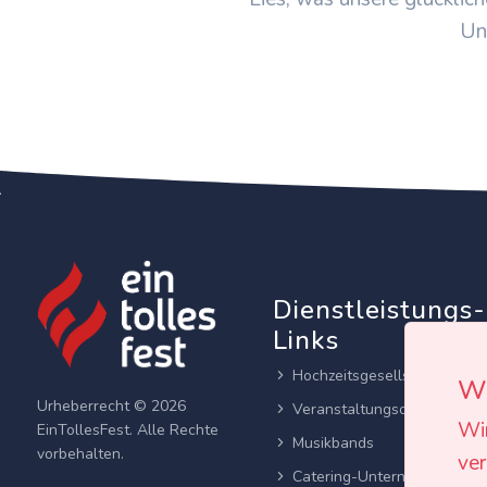
Un
Dienstleistungs-
Links
Hochzeitsgesellschaften
Wi
Urheberrecht © 2026
Veranstaltungsortes
Wi
EinTollesFest. Alle Rechte
Musikbands
vorbehalten.
ver
Catering-Unternehmen