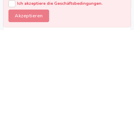
Ich akzeptiere die Geschäftsbedingungen.
Akzeptieren
Portfolio-Garantie
Alle Fotografen präsentieren ausführliche
Portfolios mit echten Wiener Hochzeiten. So
kannst du den Stil vorab beurteilen und den
perfekten Fotografen für dich auswählen.
Preisübersicht Hochzeitsfotograf