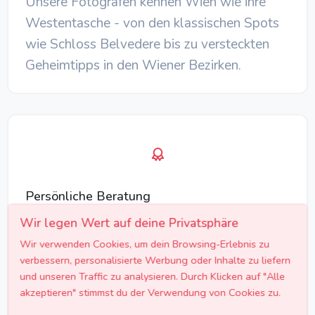
Unsere Fotografen kennen Wien wie ihre
Westentasche - von den klassischen Spots
wie Schloss Belvedere bis zu versteckten
Geheimtipps in den Wiener Bezirken.
Persönliche Beratung
Wir legen Wert auf deine Privatsphäre
Vor der Hochzeit lernst du deinen
Wir verwenden Cookies, um dein Browsing-Erlebnis zu
Fotografen persönlich kennen. Im
verbessern, personalisierte Werbung oder Inhalte zu liefern
ausführlichen Vorgespräch besprecht ihr
und unseren Traffic zu analysieren. Durch Klicken auf "Alle
euren Stil, eure Wünsche und den genauen
akzeptieren" stimmst du der Verwendung von Cookies zu.
Ablauf des Tages.