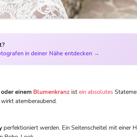
t?
tografen in deiner Nähe entdecken →
a oder einem
Blumenkranz
ist
ein absolutes
Statemen
n wirkt atemberaubend.
y
perfektioniert werden. Ein Seitenscheitel mit einer 
en Boho-Look.