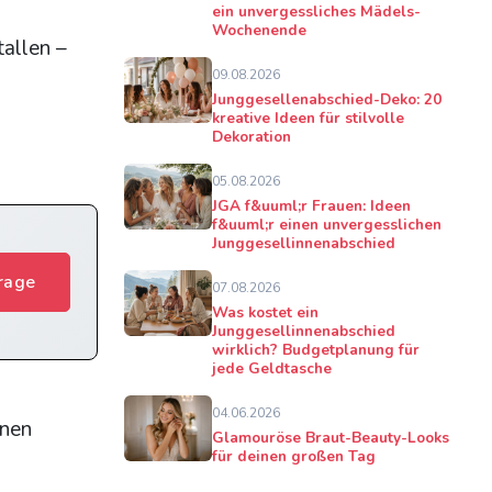
ein unvergessliches Mädels-
Wochenende
tallen –
09.08.2026
Junggesellenabschied-Deko: 20
kreative Ideen für stilvolle
Dekoration
05.08.2026
JGA f&uuml;r Frauen: Ideen
f&uuml;r einen unvergesslichen
Junggesellinnenabschied
rage
07.08.2026
Was kostet ein
Junggesellinnenabschied
wirklich? Budgetplanung für
jede Geldtasche
04.06.2026
enen
Glamouröse Braut-Beauty-Looks
für deinen großen Tag