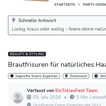
STARTSEITE
PARTY-IDEEN
Schnelle Antwort
Lockig, kraus oder wellig – feiere deine na
BEAUTY & STYLING
Brautfrisuren für natürliches Haa
Geprüfte Event-Experten
Österreich
Aktu
Verfasst von
EinTollesFest Team
03. July 2026
•
5 Min. Lesezei
Zertifizierte Event-Experten seit 2013