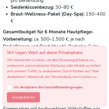
pro Behandlung
Seidenkissenbezug:
30–80 €
Braut-Wellness-Paket (Day-Spa):
150–400
€
Gesamtbudget für 6 Monate Hautpflege-
Vorbereitung:
ca. 500–1.500 €, je nach
Bedürfnissen und Produktwahl. Bedenke: Gute
Wir legen Wert auf deine Privatsphäre
Hautpflege ist eine Investition, die sich weit über
Wir verwenden Cookies, um dein Browsing-Erlebnis zu
den Hochzeitstag hinaus auszahlt. Viele
verbessern, personalisierte Werbung oder Inhalte zu liefern
österreichische Kosmetikinstitute bieten spezielle
und unseren Traffic zu analysieren. Durch Klicken auf "Alle
Braut-Pakete an, die mehrere Behandlungen zu
akzeptieren" stimmst du der Verwendung von Cookies zu.
einem vergünstigten Gesamtpreis bündeln.
Ich akzeptiere die Geschäftsbedingungen.
Spartipp:
Apotheken und Drogeriemärkte wie dm
Akzeptieren
und BIPA führen mittlerweile exzellente
Eigenmarken mit hochwertigen Wirkstoffen wie