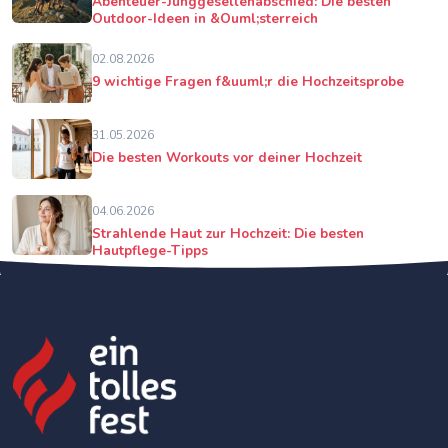
Abenteuer-Junggesellenabschied: Die besten
Outdoor-Ideen in &Ouml;sterreich
02.08.2026
9 wichtige Fragen f&uuml;r die Hochzeitsprobe
31.05.2026
Die besten Workouts vor deiner Hochzeit
04.06.2026
Strahlende Haut zur Hochzeit: Die besten
Hautpflege-Tipps