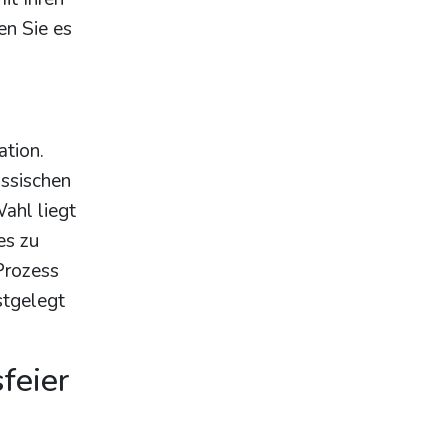
en Sie es
ation.
assischen
ahl liegt
es zu
Prozess
stgelegt
feier