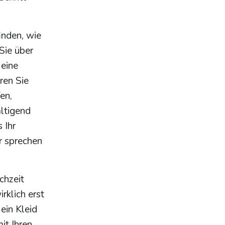
inden, wie
Sie über
 eine
ren Sie
en,
ltigend
 Ihr
r sprechen
chzeit
rklich erst
 ein Kleid
it Ihren