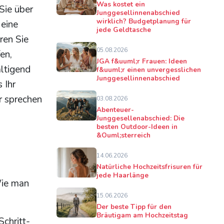
Was kostet ein
Sie über
Junggesellinnenabschied
wirklich? Budgetplanung für
 eine
jede Geldtasche
ren Sie
05.08.2026
en,
JGA f&uuml;r Frauen: Ideen
ltigend
f&uuml;r einen unvergesslichen
Junggesellinnenabschied
 Ihr
r sprechen
03.08.2026
Abenteuer-
Junggesellenabschied: Die
besten Outdoor-Ideen in
&Ouml;sterreich
14.06.2026
Natürliche Hochzeitsfrisuren für
jede Haarlänge
Wie man
15.06.2026
Der beste Tipp für den
Bräutigam am Hochzeitstag
Schritt-