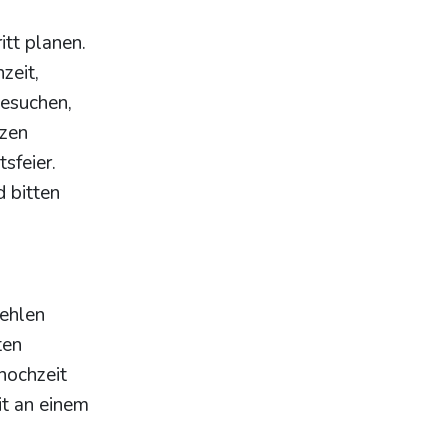
itt planen.
zeit,
besuchen,
tzen
sfeier.
 bitten
fehlen
ten
hochzeit
it an einem