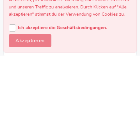
Ganz Wien abgedeckt
und unseren Traffic zu analysieren. Durch Klicken auf "Alle
akzeptieren" stimmst du der Verwendung von Cookies zu.
Von der Inneren Stadt bis Donaustadt -
unsere Caterer liefern in alle 23 Wiener
Ich akzeptiere die Geschäftsbedingungen.
Bezirke und auch in die Umgebung von
Akzeptieren
Wien.
Transparente Preise
Kostenlose Angebote vergleichen und den
besten Preis für dein Catering in Wien finden
- ohne versteckte Kosten oder