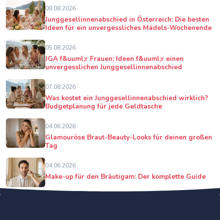
08.08.2026
Junggesellinnenabschied in Österreich: Die besten
Ideen für ein unvergessliches Mädels-Wochenende
05.08.2026
JGA f&uuml;r Frauen: Ideen f&uuml;r einen
unvergesslichen Junggesellinnenabschied
07.08.2026
Was kostet ein Junggesellinnenabschied wirklich?
Budgetplanung für jede Geldtasche
04.06.2026
Glamouröse Braut-Beauty-Looks für deinen großen
Tag
04.06.2026
Make-up für den Bräutigam: Der komplette Guide