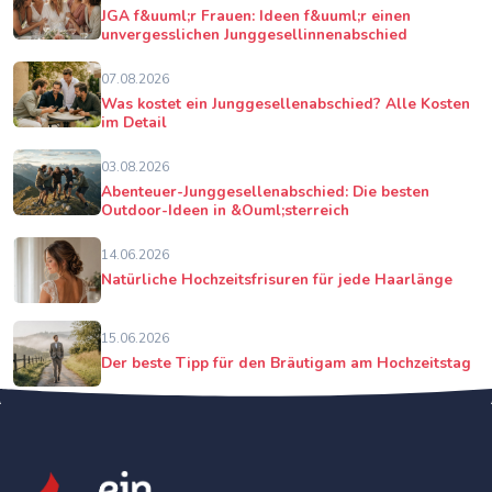
JGA f&uuml;r Frauen: Ideen f&uuml;r einen
unvergesslichen Junggesellinnenabschied
07.08.2026
Was kostet ein Junggesellenabschied? Alle Kosten
im Detail
03.08.2026
Abenteuer-Junggesellenabschied: Die besten
Outdoor-Ideen in &Ouml;sterreich
14.06.2026
Natürliche Hochzeitsfrisuren für jede Haarlänge
15.06.2026
Der beste Tipp für den Bräutigam am Hochzeitstag